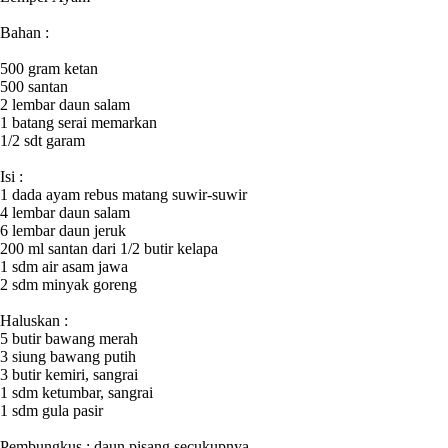
Bahan :
500 gram ketan
500 santan
2 lembar daun salam
1 batang serai memarkan
1/2 sdt garam
Isi :
1 dada ayam rebus matang suwir-suwir
4 lembar daun salam
6 lembar daun jeruk
200 ml santan dari 1/2 butir kelapa
1 sdm air asam jawa
2 sdm minyak goreng
Haluskan :
5 butir bawang merah
3 siung bawang putih
3 butir kemiri, sangrai
1 sdm ketumbar, sangrai
1 sdm gula pasir
Pembungkus : daun pisang secukupnya