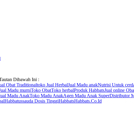
l
 Tautan Dibawah Ini :
ual Obat Traditional
toko Jual Herbal
Jual Madu anak
Nutrisi Untuk cerd
Jual Madu murni
Toko Obat
Toko herbal
Produk Habbats
Jual online Oba
Jual Madu Anak
Toko Madu Anak
Agen Madu Anak Super
Distributor
bal
Habbatussauda Dosis Tinggi
Habbats
Habbats.Co.Id