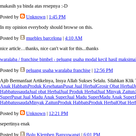
makasih ya binda atas resepnya :-D
Posted by
Unknown
|
1:45 PM
In my opinion everybody should browse on this.
Posted by
muebles barcelona
|
4:10 AM
nice article…thanks, nice can't wait for this...thanks
waralaba / franchise bimbel - peluang usaha modal kecil hasil maksima
Posted by
peluang usaha waralaba franchise
|
12:56 PM
Ajib Bermanfaat Artikelnya, Insya Allah Sukses Selalu. Silahkan Klik
Anak Habbats
Produk Kesehatan
Pusat Jual Herbal
Grosir Obat Herbal
J
Habbatussauda
Jual obat Herbal
Jual Produk Herbal
Jual Minyak Zaitun
Super
Pusat Jual Madu Anak Super
Jual Madu Super
Madu Anak Super
Habbatussauda
Minyak Zaitun
Produk Habbats
Produk Herbal
Obat Her
Posted by
Unknown
|
12:21 PM
sepertinya enak
Posted by
Bolu Klemben Banyuwangi
|
6:01 PM