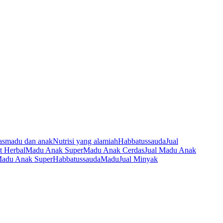
as
madu dan anak
Nutrisi yang alamiah
Habbatussauda
Jual
t Herbal
Madu Anak Super
Madu Anak Cerdas
Jual Madu Anak
 Madu Anak Super
Habbatussauda
Madu
Jual Minyak