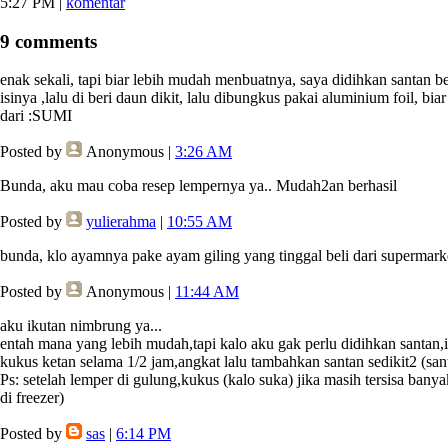
5:27 PM
|
komentar
9 comments
enak sekali, tapi biar lebih mudah menbuatnya, saya didihkan santan b
isinya ,lalu di beri daun dikit, lalu dibungkus pakai aluminium foil, biar
dari :SUMI
Posted by
Anonymous
|
3:26 AM
Bunda, aku mau coba resep lempernya ya.. Mudah2an berhasil
Posted by
yulierahma
|
10:55 AM
bunda, klo ayamnya pake ayam giling yang tinggal beli dari supermark
Posted by
Anonymous
|
11:44 AM
aku ikutan nimbrung ya...
entah mana yang lebih mudah,tapi kalo aku gak perlu didihkan santan,i
kukus ketan selama 1/2 jam,angkat lalu tambahkan santan sedikit2 (sant
Ps: setelah lemper di gulung,kukus (kalo suka) jika masih tersisa ban
di freezer)
Posted by
sas
|
6:14 PM