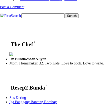
Post a Comment
**
**
The Chef
I'm
BundaZidan&Syifa
Mom. Homemaker. 32. Two Kids. Love to cook. Love to write. L
**
**
Resep2 Bunda
Sus Kering
Iga Panggang Bawang Bombay